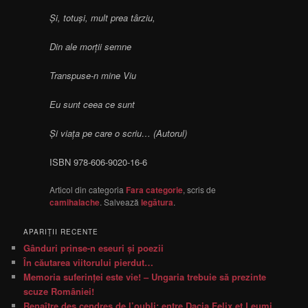
Și, totuși, mult prea târziu,
Din ale morții semne
Transpuse-n mine Viu
Eu sunt ceea ce sunt
Și viața pe care o scriu… (Autorul)
ISBN 978-606-9020-16-6
Articol din categoria
Fara categorie
, scris de
camihalache
. Salvează
legătura
.
APARIŢII RECENTE
Gânduri prinse-n eseuri şi poezii
În căutarea viitorului pierdut…
Memoria suferinţei este vie! – Ungaria trebuie să prezinte
scuze României!
Renaître des cendres de l’oubli: entre Dacia Felix et Leumi