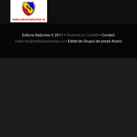
Editura Naţiunea ® 2011 •
Termeni şi Condiţii
• Contact:
redactia@edituranatiunea.ro
• Editat de Grupul de presă Alcero