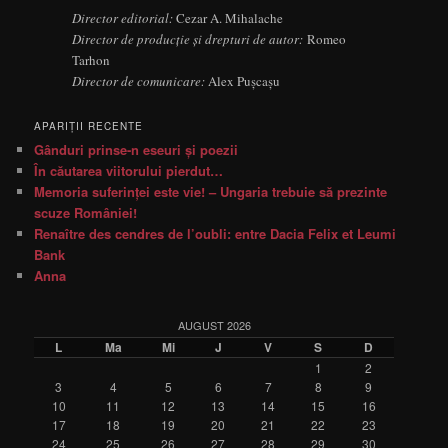
Director editorial:
Cezar A. Mihalache
Director de producție și drepturi de autor:
Romeo
Tarhon
Director de comunicare:
Alex Pușcașu
APARIŢII RECENTE
Gânduri prinse-n eseuri şi poezii
În căutarea viitorului pierdut…
Memoria suferinţei este vie! – Ungaria trebuie să prezinte
scuze României!
Renaître des cendres de l’oubli: entre Dacia Felix et Leumi
Bank
Anna
AUGUST 2026
L
Ma
Mi
J
V
S
D
1
2
3
4
5
6
7
8
9
10
11
12
13
14
15
16
17
18
19
20
21
22
23
24
25
26
27
28
29
30