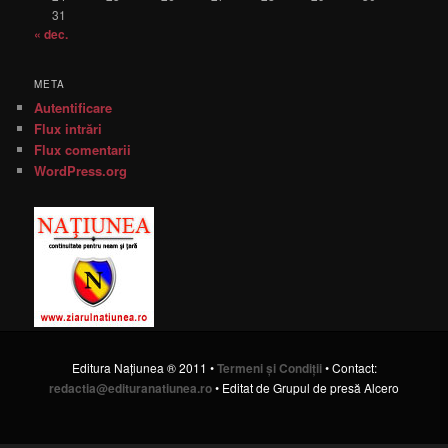
31
« dec.
META
Autentificare
Flux intrări
Flux comentarii
WordPress.org
Editura Naţiunea ® 2011 •
Termeni şi Condiţii
• Contact:
redactia@edituranatiunea.ro
• Editat de Grupul de presă Alcero