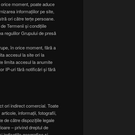
a orice moment, poate aduce
rnizarea informațiilor pe site,
tră ori către terțe persoane.
de Termenii și condițiile
a regulilor Grupului de presă
pe, în orice moment, fără a
a accesul la site ori la
e limita accesul la anumite
r IP-uri fără notificări și fără
ct ori indirect comercial. Toate
rticole, informații, fotografii,
e de către dispozițiile legale
ioare – privind dreptul de
 indicațiile geografice și