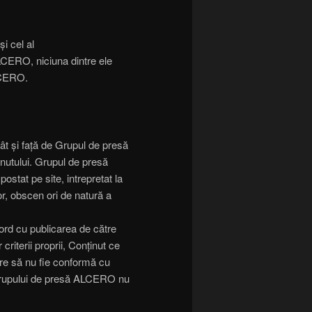
i cel al
LCERO, niciuna dintre ele
ALCERO.
ât și față de Grupul de presă
nutului. Grupul de presă
stat pe site, intrepretat la
r, obscen ori de natură a
acord cu publicarea de către
riterii proprii, Conținut ce
care să nu fie conformă cu
 Grupului de presă ALCERO nu