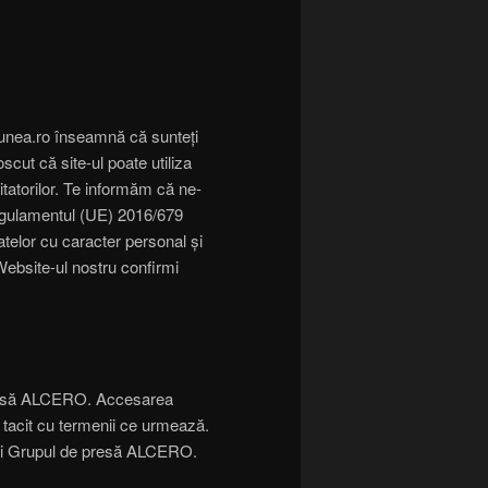
atiunea.ro înseamnă că sunteți
scut că site-ul poate utiliza
itatorilor. Te informăm că ne-
Regulamentul (UE) 2016/679
atelor cu caracter personal și
 Website-ul nostru confirmi
 presă ALCERO. Accesarea
l tacit cu termenii ce urmează.
ă și Grupul de presă ALCERO.