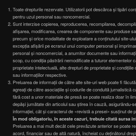
Toate drepturile rezervate. Utilizatorii pot descărca și tipări co
pentru uzul personal sau noncomercial.
Sunt interzise copierea, reproducerea, recompilarea, decompilar
afișarea, modificarea, crearea de componente sau produse sau
precum și orice modalitate de exploatare a conținutului site-ul
excepția afișării pe ecranul unui computer personal și imprim
personal și noncomercial, a anumitor documente sau informații
scop, cu condiția păstrării nemodificate a tuturor elementelor ca
proprietate intelectuală, alte drepturi de proprietate și condițiil
sau informațiilor respective.
Preluarea de informații de către alte site-uri web poate fi făcu
agreați de către asociațiile și codurile de conduită jurnalistică
fără cost a unor materiale de presă se poate realiza doar în li
depăși jumătate din articolul sau știrea în cauză, asigurându-se a
informației, cât și caracterul de «revistă a presei» susținut de p
În mod obligatoriu, în aceste cazuri, trebuie citată sursa in
Preluarea a mai mult decât cele prevăzute anterior se poate real
acord, financiar sau de altă natură, încheiat cu deținătorul drept