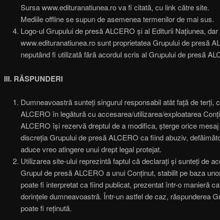
Sursa www.edituranatiunea.ro va fi citată, cu link către site.
Mediile offline se supun de asemenea termenilor de mai sus.
Logo-ul Grupului de presă ALCERO și al Editurii Națiunea, dar ș
www.edituranatiunea.ro sunt proprietatea Grupului de presă A
neputând fi utilizată fără acordul scris al Grupului de presă 
III. RĂSPUNDERI
Dumneavoastră sunteți singurul responsabil atât față de terți, c
ALCERO în legătură cu accesarea/utilizarea/exploatarea Conți
ALCERO își rezervă dreptul de a modifica, șterge orice mesaj po
discreția Grupului de presă ALCERO ca fiind abuziv, defăimăto
aduce vreo atingere unui drept legal protejat.
Utilizarea site-ului reprezintă faptul că declarați și sunteți de 
Grupul de presă ALCERO a unui Conținut, stabilit pe baza unor c
poate fi interpretat ca fiind publicat, prezentat într-o manieră 
dorințele dumneavoastră. Într-un astfel de caz, răspunderea
poate fi reținută.