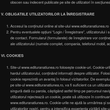
obscen sau indecent publicate pe site de utilizatori în secțiune
V. OBLIGATIILE UTILIZATORILOR LA ÎNREGISTRARE
Accesul la conținutul online al site-ului www.edituranatiunea.ro e
Pentru eventualele opțiuni “Login / Înregistrare”, utilizatorului i
de contact. Formularul (formularele) de înregistrare vor conține 
ale utilizatorului (numele complet, compania, telefonul mobil, a
VI. COOKIES
Site-ul www.edituranatiunea.ro folosește cookie-uri. Cookie-uri
hardul utilizatorului, conținând informații despre utilizator. Fol
cookie reprezintă un avantaj în folosul vizitatorilor. De exemplu
pe site-ul www.edituranatiunea.ro, va fi suficient ca un utilizat
singură dată cu parola, câștigând astfel timp pe parcursul navi
utilizatorul rejectează un cookie, poate să utilizeze în continuar
www.edituranatiunea.ro. Cookie-urile ne ajută la urmărirea și 
utilizatorilor noștri, pentru a intensifica experiența vizitării site-u