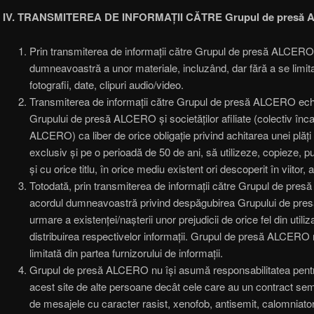
IV. TRANSMITEREA DE INFORMAȚII CĂTRE Grupul de presă
Prin transmiterea de informații către Grupul de presă ALCERO 
dumneavoastră a unor materiale, incluzând, dar fără a se limita 
fotografii, date, clipuri audio/video.
Transmiterea de informații către Grupul de presă ALCERO ech
Grupului de presă ALCERO și societăților afiliate (colectiv înc
ALCERO) ca liber de orice obligație privind achitarea unei plăți
exclusiv și pe o perioadă de 50 de ani, să utilizeze, copieze, pu
și cu orice titlu, în orice mediu existent ori descoperit în viitor, 
Totodată, prin transmiterea de informații către Grupul de pr
acordul dumneavoastră privind despăgubirea Grupului de pres
urmare a existenței/nașterii unor prejudicii de orice fel din util
distribuirea respectivelor informații. Grupul de presă ALCERO
limitată din partea furnizorului de informații.
Grupul de presă ALCERO nu își asumă responsabilitatea pentr
acest site de alte persoane decât cele care au un contract sem
de mesajele cu caracter rasist, xenofob, antisemit, calomniator,