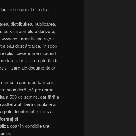
nținut de pe acest site doar
ea, distribuirea, publicarea,
 servicii complete derivate,
ui www.edituranatiunea.ro,cu
area sau descărcarea, în scop
 explicit desemnate în acest
re fac referire la drepturile de
e de utilizare ale documentelor
tă numai în acord cu termenii
 care consideră „că preluarea
mita a 500 de semne, dar fără a
stfel atât libera circulație a
aginile de internet în cauză.
formației.
iza doar în condițiile unui
urilor.