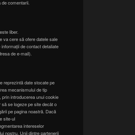
a de comentarii.
ste liber.
 se va cere să ofere datele sale
informații de contact detaliate
dresa de e-mail).
le reprezintă date stocate pe
osirea mecanismului de tip
, prin introducerea unui cookie
or să se logeze pe site decât o
gării pe pagina noastră. Dacă
e site-ul
segmentarea intereselor
lui nostru. Unii dintre partenerii