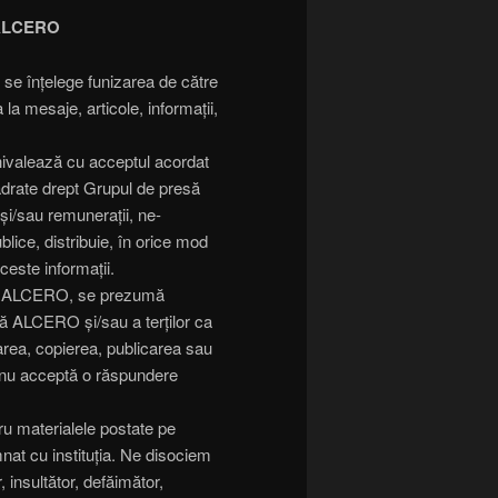
 ALCERO
se înțelege funizarea de către
la mesaje, articole, informații,
ivalează cu acceptul acordat
adrate drept Grupul de presă
 și/sau remunerații, ne-
blice, distribuie, în orice mod
aceste informații.
esă ALCERO, se prezumă
ă ALCERO și/sau a terților ca
izarea, copierea, publicarea sau
 nu acceptă o răspundere
u materialele postate pe
nat cu instituția. Ne disociem
 insultător, defăimător,