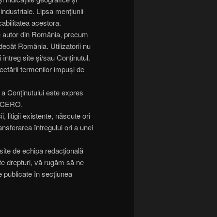
industriale. Lipsa mențiunii
cabilitatea acestora.
 de autor din România, precum
ii decât România. Utilizatorii nu
i întreg site și/sau Conținutul.
ectării termenilor impuși de
 a Conținutului este expres
 ALCERO.
itigii existente, născute ori
ansferarea întregului ori a unei
 site de echipa redacțională
lte drepturi, vă rugăm să ne
e publicate în secțiunea