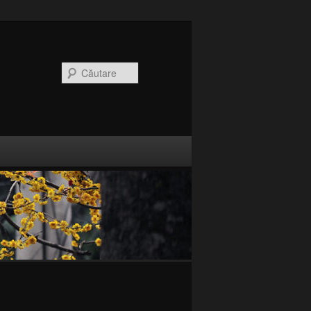
CăutareCaută