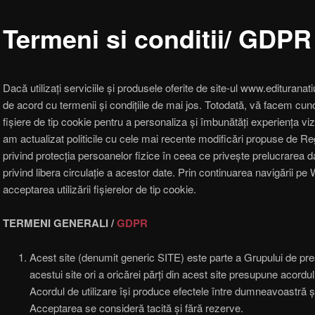
Termeni si conditii/ GDPR
Dacă utilizați serviciile și produsele oferite de site-ul www.edituran
de acord cu termenii și condițiile de mai jos. Totodată, vă facem cuno
fişiere de tip cookie pentru a personaliza și îmbunătăți experiența viz
am actualizat politicile cu cele mai recente modificări propuse de 
privind protecția persoanelor fizice în ceea ce privește prelucrarea d
privind libera circulație a acestor date. Prin continuarea navigării pe
acceptarea utilizării fişierelor de tip cookie.
TERMENI GENERALI /
GDPR
Acest site (denumit generic SITE) este parte a Grupului de
acestui site ori a oricărei părți din acest site presupune acordu
Acordul de utilizare își produce efectele între dumneavoastr
Acceptarea se consideră tacită și fără rezerve.