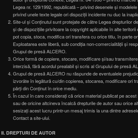
Legea nr. 129/1992, republicată – privind desenele și modelele 
privind unele texte legale ori dispoziții incidente nu duc la inapli
Site-ul și Conținutul sunt protejate de către Legea drepturilor
și de dispozițiile privitoare la copyright aplicabile în alte teritor
pot copia, stoca, modifica ori transfera cu orice titlu, în parte or
Exploatarea este liberă, sub condiția non-comercialității și resp
Grupul de presă ALCERO.
Orice formă de copiere, stocare, modificare și/sau transmitere
interzisă, fără acordul prealabil și scris al Grupului de presă
Grupul de presă ALCERO nu răspunde de eventualele prejudicii, l
izvorâte în legătură cu/din copierea, stocarea, modificare ori tr
părți din Conținut în orice mediu.
În cazul în care considerați că orice material publicat pe acest
sau de oricine altcineva încalcă drepturile de autor sau orice a
sesizați acest lucru printr-un mesaj trimis la una dintre adresel
Contact a site-ului.
II.
DREPTURI DE AUTOR