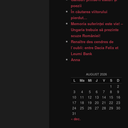
poezii
În căutarea viitorului
pierdut…
Memoria suferinţei este vie! –
Ungaria trebuie să prezinte
scuze României!
Renaître des cendres de
l’oubli: entre Dacia Felix et
Leumi Bank
Anna
AUGUST 2026
L
Ma
Mi
J
V
S
D
1
2
3
4
5
6
7
8
9
10
11
12
13
14
15
16
17
18
19
20
21
22
23
24
25
26
27
28
29
30
31
« dec.