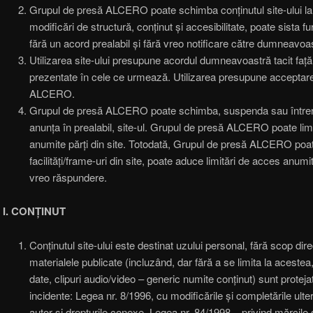
Grupul de presă ALCERO poate schimba conținutul site-ului l
modificări de structură, conținut și accesibilitate, poate sista fu
fără un acord prealabil și fără vreo notificare către dumneavoas
Utilizarea site-ului presupune acordul dumneavoastră tacit față 
prezentate în cele ce urmează. Utilizarea presupune acceptare
ALCERO.
Grupul de presă ALCERO poate schimba, suspenda sau întreru
anunța în prealabil, site-ul. Grupul de presă ALCERO poate limit
anumite părți din site. Totodată, Grupul de presă ALCERO poat
facilități/frame-uri din site, poate aduce limitări de acces anumito
vreo răspundere.
I. CONȚINUT
Conținutul site-ului este destinat uzului personal, fără scop dire
materialele publicate (incluzând, dar fără a se limita la acestea, a
date, clipuri audio/video – generic numite conținut) sunt protejat
incidente: Legea nr. 8/1996, cu modificările și completările ulter
autor și drepturile conexe, Legea nr. 84/1998 – privind mărcile și