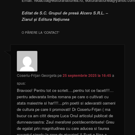
Email: redactia@edituranatiunea.ro, edituranatiunea@yahoo.co
Editat de S.C. Grupul de presă Alcero S.R.L. –
Ziarul și Editura Națiunea
O PĂRERE LA “
CONTACT
”
Coseriu-Frijan Georgeta
pe
25 septembrie 2025 la 16:45
a
spus:
Bravooo! Pentru tot ce scrieti….pentru tot ce faceti!!!…
pentru adevarata limba romana pe care o cultivati cu
atata maiestrie si har!!!!…prin poetii si adevaratii oameni
de cultura pe care ii promovati! Dr Coseriu-Frijan ( ma
bucur ca am citit despre Luca Onul articolul publicat de
dumneavoastra: Zeul meraforei postdecembrisete! Greu
de egalat prin magnitudinea cu care aducea si faurea
cuvantul simplu la rang de giuvaier! )! Sunt o fiica a