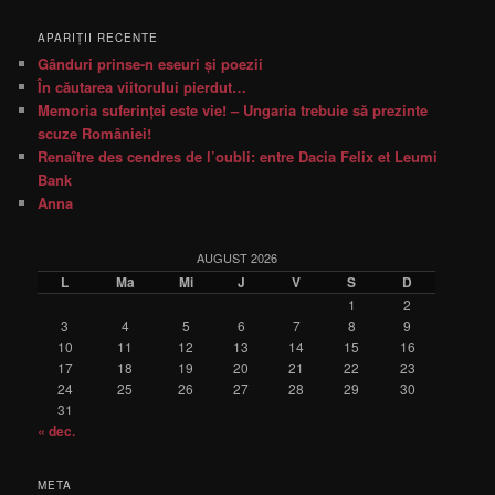
APARIŢII RECENTE
Gânduri prinse-n eseuri şi poezii
În căutarea viitorului pierdut…
Memoria suferinţei este vie! – Ungaria trebuie să prezinte
scuze României!
Renaître des cendres de l’oubli: entre Dacia Felix et Leumi
Bank
Anna
AUGUST 2026
L
Ma
Mi
J
V
S
D
1
2
3
4
5
6
7
8
9
10
11
12
13
14
15
16
17
18
19
20
21
22
23
24
25
26
27
28
29
30
31
« dec.
META