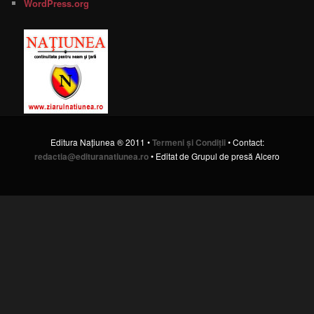
WordPress.org
Editura Naţiunea ® 2011 •
Termeni şi Condiţii
• Contact:
redactia@edituranatiunea.ro
• Editat de Grupul de presă Alcero