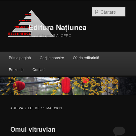
Căuta
Editura Națiunea
Grupul de presă ALCERO
Meniul principal
Prima pagină
Cărțile noastre
Oferta editorială
Sari la conținutul principal
Sari la conținutul secundar
Prezențe
Contact
ARHIVA ZILEI DE
11 MAI 2019
Omul vitruvian