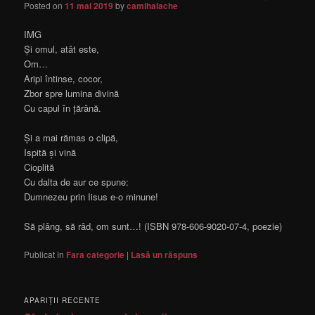
Posted on
11 mai 2019
by
camihalache
IMG
Și omul, atât este,
Om…
Aripi întinse, cocor,
Zbor spre lumina divină
Cu capul în țărână.
Și a mai rămas o clipă,
Ispită și vină
Cioplită
Cu dalta de aur ce spune:
Dumnezeu prin Iisus e-o minune!
Să plâng, să râd, om sunt…! (ISBN 978-606-9020-07-4, poezie)
Publicat în
Fara categorie
|
Lasă un răspuns
APARIŢII RECENTE