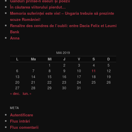
Gânduri prinse-n eseuri şi poezii
În căutarea viitorului pierdut…
Memoria suferinţei este vie! – Ungaria trebuie să prezinte
scuze României!
Renaître des cendres de l’oubli: entre Dacia Felix et Leumi
Bank
Anna
MAI 2019
L
Ma
Mi
J
V
S
D
1
2
3
4
5
6
7
8
9
10
11
12
13
14
15
16
17
18
19
20
21
22
23
24
25
26
27
28
29
30
31
« dec.
iun. »
META
Autentificare
Flux intrări
Flux comentarii