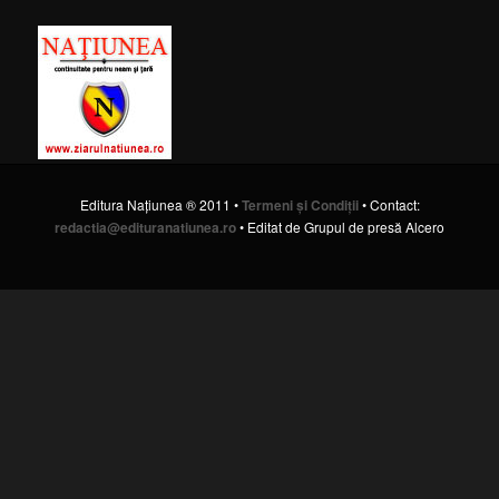
Editura Naţiunea ® 2011 •
Termeni şi Condiţii
• Contact:
redactia@edituranatiunea.ro
• Editat de Grupul de presă Alcero