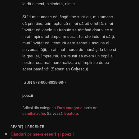
le dă nimeni, niciodată, nimic…
Și îți mulțumesc că lângă tine sunt eu, mulțumesc
că prin tine, prin faptul că mi-ai dăruit o fetiță, m-ai
învățat că visele nu trebuie să rămână doar vise și
m-ai împins tot timpul în sus… tu, oferindu-mi cărți,
m-ai învățat că literatură este secretul ascuns al
universalității, m-ai ținut mereu de mână și la bine și
la greu și, împreună, am reușit să avem un copil al
nostru, cea mai mare realizare și împlinire de pe
acest pământ!” (Sebastian Colțescu)
ISBN 978-606-8639-98-7
poezii
Articol din categoria
Fara categorie
, scris de
camihalache
. Salvează
legătura
.
APARIŢII RECENTE
Gânduri prinse-n eseuri şi poezii