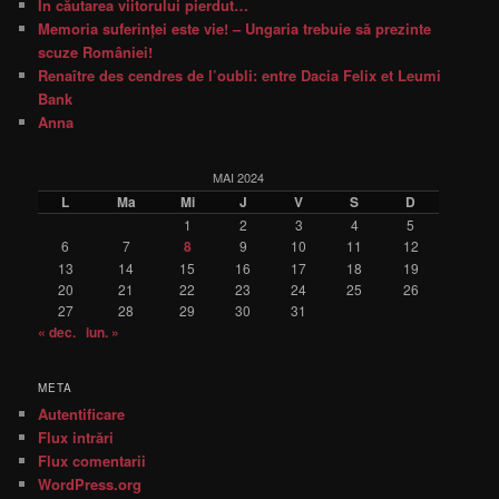
În căutarea viitorului pierdut…
Memoria suferinţei este vie! – Ungaria trebuie să prezinte
scuze României!
Renaître des cendres de l’oubli: entre Dacia Felix et Leumi
Bank
Anna
MAI 2024
L
Ma
Mi
J
V
S
D
1
2
3
4
5
6
7
8
9
10
11
12
13
14
15
16
17
18
19
20
21
22
23
24
25
26
27
28
29
30
31
« dec.
iun. »
META
Autentificare
Flux intrări
Flux comentarii
WordPress.org