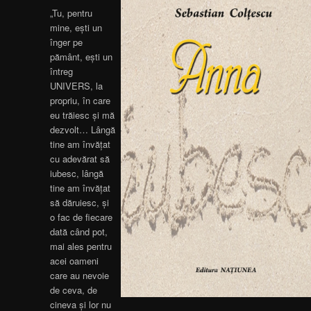
„Tu, pentru
mine, ești un
înger pe
pământ, ești un
întreg
UNIVERS, la
propriu, în care
eu trăiesc și mă
dezvolt… Lângă
tine am învățat
cu adevărat să
iubesc, lângă
tine am învățat
să dăruiesc, și
o fac de fiecare
dată când pot,
mai ales pentru
acei oameni
care au nevoie
de ceva, de
cineva și lor nu