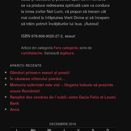
se va produce redresarea spirituală care va conduce
la ivirea zorilor Noii Lumi, vă propun să trecem cât
mai curând la înfăptuirea Vrerii Divine şi să începem
să trăim potrivit Învăţăturilor lui Isus.
(Autorul)
ISBN 978-606-9020-27-2, eseuri
Articol din categoria
Fara categorie
, scris de
camihalache
. Salvează
legătura
.
APARIŢII RECENTE
Gânduri prinse-n eseuri şi poezii
În căutarea viitorului pierdut…
Memoria suferinţei este vie! – Ungaria trebuie să prezinte
scuze României!
Renaître des cendres de l’oubli: entre Dacia Felix et Leumi
Bank
Anna
DECEMBRIE 2016
L
Ma
Mi
J
V
S
D