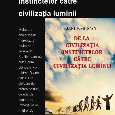
instinctelor către
civilizaţia luminii
Multe are
omenirea de
îndreptat şi
multe de
recuperat.
Fraţilor, oare nu
auziţi cum
plânge în voi
Iubirea Divină
călcată în
picioare de
atâtea pasiuni,
de ură, de
dorinţe de
îmbogăţire şi
mărire, de