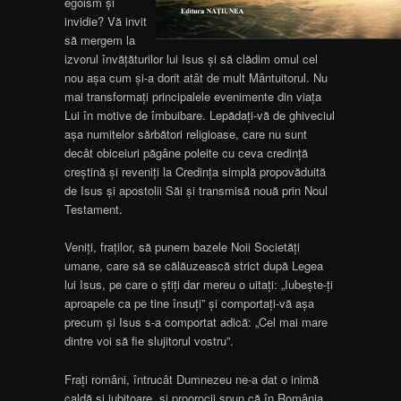
egoism şi
invidie? Vă invit
să mergem la
izvorul învăţăturilor lui Isus şi să clădim omul cel
nou aşa cum şi-a dorit atât de mult Mântuitorul. Nu
mai transformaţi principalele evenimente din viaţa
Lui în motive de îmbuibare. Lepădaţi-vă de ghiveciul
aşa numitelor sărbători religioase, care nu sunt
decât obiceiuri păgâne poleite cu ceva credinţă
creştină şi reveniţi la Credinţa simplă propovăduită
de Isus şi apostolii Săi şi transmisă nouă prin Noul
Testament.
Veniţi, fraţilor, să punem bazele Noii Societăţi
umane, care să se călăuzească strict după Legea
lui Isus, pe care o ştiţi dar mereu o uitaţi: „Iubeşte-ţi
aproapele ca pe tine însuţi” şi comportaţi-vă aşa
precum şi Isus s-a comportat adică: „Cel mai mare
dintre voi să fie slujitorul vostru”.
Fraţi români, întrucât Dumnezeu ne-a dat o inimă
caldă şi iubitoare, şi proorocii spun că în România