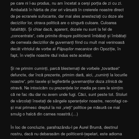
pe care ni l-au produs, nu am încetat a cerși porția de zi cu zi.
Ambalată în hârtia de ziar ori vârsată în creierele noastre direct
de pe ecranele sufocante, dar mai ales anesteziați cu doze ale
deciziilor lor, otrava politică are o singură culoare. Culoarea
fatalității. Și chiar dacă, aparent, dozele nu sunt la fel de
„concentrate”, cele primite dinspre politicienii îmbăiați și îmbătați
de cerneala deciziilor de guvernanți fiind cu mult mai veninoasă
decât vitriolul de vorbe al
Păpușilor mecanice
din Opoziție, în
fapt, în viețile noastre răul indus este același.
Și ne primim cuminți, parcă blestemați de vorbele „tovarăsei”
defuncte, dar încă prezente, primim dară, aici, „cuminți la locurile
noastre”, prin taxele și legiferările guvernanților doza zilnică de
otravă. Ne intoxicăm cu prezențele lor media pe care le simțim
că ne fac rău dar nu avem unde fugi. Căci, sunt peste tot. Stoluri
de vârcolați însetați de sângele speranțelor noastre, necrofagi ce-
și mai primesc dreptul la noi „vieți” politice pe măsură ce mai
smulg o halcă din carnea noastră.(…)
În loc de concluzie, parafrazându-l pe Aurel Brumă, destinul
nostru, dacă nu debarasăm de politicenii-țepelari, este adioma