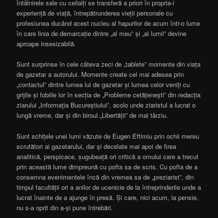
întâlnirele sale cu ceilalți se transferă a priori în propria-i
experiență de viață, întrepătrunderea vieții personale cu
profesiunea ducând acest nucleu al hapurilor de acum într-o lume
în care linia de demarcație dintre „al meu” și „al lumii” devine
aproape insesizabilă.
Sunt surprinse în cele câteva zeci de „tablete” momente din viața
de gazetar a autorului. Momente create cel mai adesea prin
„contactul” dintre lumea lui de gazetar și lumea celor veniți cu
grijile și fobiile lor în secția de „Probleme cetățenești” din redacția
ziarului „Informația Bucureștiului”, acolo unde ziaristul a lucrat o
lungă vreme, dar și din biroul „Libertății” de mai târziu.
Sunt schițele unei lumi văzute de Eugen Eftimiu prin ochii mereu
scrutători ai gazetarului, dar și decelate mai apoi de firea
analitică, perspicace, șugubeață ori critică a omului care a trecut
prin această lume dimpreună cu pofta sa de scris. Cu pofta de a
consemna evenimentele încă din vremea sa de „preziarist”, din
timpul facultății ori a anilor de ucenicie de la întreprinderile unde a
lucrat înainte de a ajunge în presă. Și care, nici acum, la pensie,
nu s-a oprit din a-și pune întrebări.