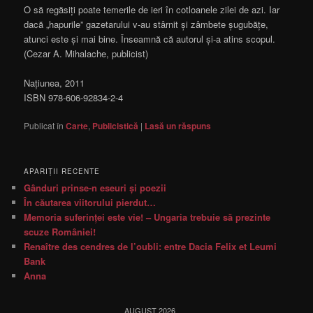
O să regăsiți poate temerile de ieri în cotloanele zilei de azi. Iar
dacă „hapurile” gazetarului v-au stârnit și zâmbete șugubățe,
atunci este și mai bine. Înseamnă că autorul și-a atins scopul.
(Cezar A. Mihalache, publicist)
Națiunea, 2011
ISBN 978-606-92834-2-4
Publicat în
Carte
,
Publicistică
|
Lasă un răspuns
APARIŢII RECENTE
Gânduri prinse-n eseuri şi poezii
În căutarea viitorului pierdut…
Memoria suferinţei este vie! – Ungaria trebuie să prezinte
scuze României!
Renaître des cendres de l’oubli: entre Dacia Felix et Leumi
Bank
Anna
AUGUST 2026