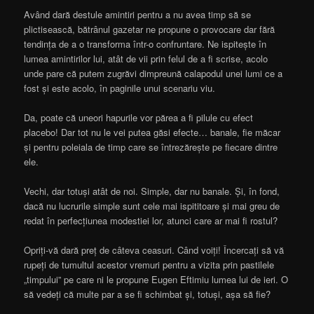
Având dară destule amintiri pentru a nu avea timp să se
plictisească, bătrânul gazetar ne propune o provocare dar fără
tendința de a o transforma într-o confruntare. Ne ispitește în
lumea amintirilor lui, atât de vii prin felul de a fi scrise, acolo
unde pare că putem zugrăvi dimpreună calapodul unei lumi ce a
fost și este acolo, în paginile unui scenariu viu.
Da, poate că uneori hapurile vor părea a fi pilule cu efect
placebo! Dar tot nu le vei putea găsi efecte… banale, fie măcar
și pentru poleiala de timp care se întrezărește pe fiecare dintre
ele.
Vechi, dar totuși atât de noi. Simple, dar nu banale. Și, în fond,
dacă nu lucrurile simple sunt cele mai ispititoare și mai greu de
redat în perfecțiunea modestiei lor, atunci care ar mai fi rostul?
Opriți-vă dară preț de câteva ceasuri. Când voiți! Încercați să vă
rupeți de tumultul acestor vremuri pentru a vizita prin pastilele
„timpului” pe care ni le propune Eugen Eftimiu lumea lui de ieri. O
să vedeți că multe par a se fi schimbat și, totuși, așa să fie?