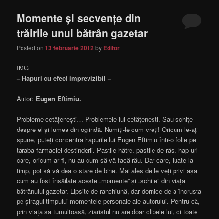
Momente și secvențe din
trăirile unui bătrân gazetar
Posted on
13 februarie 2012
by
Editor
IMG
– Hapuri cu efect imprevizibil –
Autor:
Eugen Eftimiu.
Probleme cetățenești… Problemele lui cetățenești. Sau schițe
despre el și lumea din oglindă. Numiți-le cum vreți! Oricum le-ați
spune, puteți concentra hapurile lui Eugen Eftimiu într-o folie pe
taraba farmaciei destinderii. Pastile hâtre, pastile de râs, hap-uri
care, oricum ar fi, nu au cum să vă facă rău. Dar care, luate la
timp, pot să vă dea o stare de bine. Mai ales de le veți privi așa
cum au fost însăilate aceste „momente” și „schițe” din viața
bătrânului gazetar. Lipsite de ranchiună, dar dornice de a încrusta
pe șiragul timpului momentele personale ale autorului. Pentru că,
prin viața sa tumultoasă, ziaristul nu are doar clipele lui, ci toate