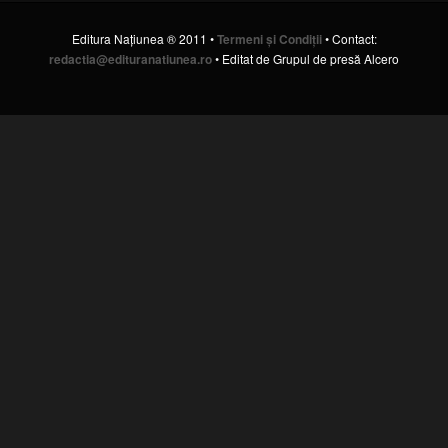
Editura Naţiunea ® 2011 •
Termeni şi Condiţii
• Contact:
redactia@edituranatiunea.ro
• Editat de Grupul de presă Alcero