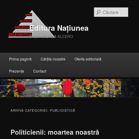
Căuta
Editura Națiunea
Grupul de presă ALCERO
Meniul principal
Prima pagină
Cărțile noastre
Oferta editorială
Sari la conținutul principal
Sari la conținutul secundar
Prezențe
Contact
ARHIVA CATEGORIEI:
PUBLICISTICĂ
Politicienii: moartea noastră