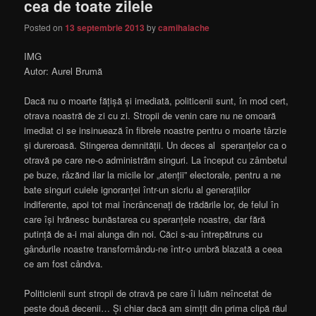
cea de toate zilele
Posted on
13 septembrie 2013
by
camihalache
IMG
Autor: Aurel Brumă
Dacă nu o moarte fățișă și imediată, politicenii sunt, în mod cert,
otrava noastră de zi cu zi. Stropii de venin care nu ne omoară
imediat ci se insinuează în fibrele noastre pentru o moarte târzie
și dureroasă. Stingerea demnității. Un deces al speranțelor ca o
otravă pe care ne-o administrăm singuri. La început cu zâmbetul
pe buze, râzănd ilar la micile lor „atenții” electorale, pentru a ne
bate singuri cuiele ignoranței într-un sicriu al generațiilor
indiferente, apoi tot mai încrâncenați de trădările lor, de felul în
care își hrănesc bunăstarea cu speranțele noastre, dar fără
putință de a-i mai alunga din noi. Căci s-au întrepătruns cu
gândurile noastre transformându-ne într-o umbră blazată a ceea
ce am fost cândva.
Politicienii sunt stropii de otravă pe care îi luăm neîncetat de
peste două decenii… Și chiar dacă am simțit din prima clipă răul