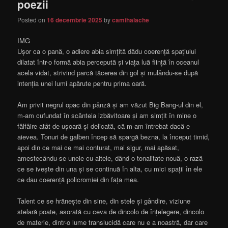
poezii
Posted on
16 decembrie 2025
by
camihalache
IMG
Ușor ca o pană, o adiere abia simțită dădu coerență spațiului
dilatat într-o formă abia percepută și viața luă ființă în oceanul
acela vidat, strivind parcă tăcerea din gol și mulându-se după
intenția unei lumi apărute pentru prima oară.
Am privit negrul opac din pânză și am văzut Big Bang-ul din el,
m-am cufundat în scânteia izbăvitoare și am simțit în mine o
fâlfâire atât de ușoară și delicată, că m-am întrebat dacă e
aievea. Tonuri de galben încep să spargă bezna, la început timid,
apoi din ce mai ce mai conturat, mai sigur, mai apăsat,
amestecându-se unele cu altele, dând o tonalitate nouă, o rază
ce se ivește din una și se continuă în alta, cu mici spații în ele
ce dau coerență policromiei din fața mea.
Talent ce se hrănește din sine, din stele și gândire, viziune
stelară poate, asorată cu ceva de dincolo de înțelegere, dincolo
de materie, dintr-o lume translucidă care nu e a noastră, dar care