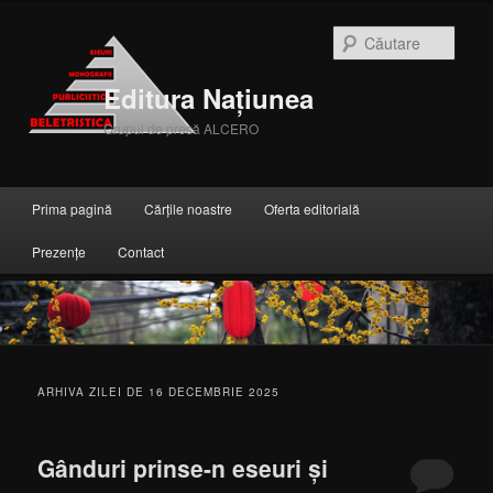
Căuta
Editura Națiunea
Grupul de presă ALCERO
Meniul principal
Prima pagină
Cărțile noastre
Oferta editorială
Sari la conținutul principal
Sari la conținutul secundar
Prezențe
Contact
ARHIVA ZILEI DE
16 DECEMBRIE 2025
Gânduri prinse-n eseuri şi