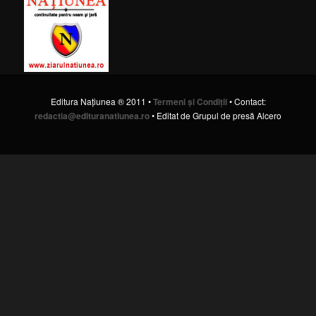
Editura Naţiunea ® 2011 •
Termeni şi Condiţii
• Contact:
redactia@edituranatiunea.ro
• Editat de Grupul de presă Alcero