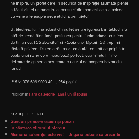
ne inspiră, un profet care în secunda de inspirație asumată plenar
a făcut din el un maestru al pensulei din moment ce s-a aplecat
cu venerație asupra șevaletului alb-îmbietor.
Strălucirea, lumina adusă din suflet se prefigurează în tabloul viu
atât de fremătător, încât pasiunea pentru iubire aduce un miros
de timp nou, fără zbârcituri și văpaia unei făpturi fără trup îmi
răsfață privirea. Din ea a rămas o urmă atât de fină ce palpită în
poala unei rame ce o încadrează perfect, subliniindu-i liniile
delicate de galben amestecate cu auriul ce acoperă bezna din
fundal.
ISBN: 978-606-9020-40-1, 254 pagini
Publicat în
Fara categorie
|
Lasă un răspuns
APARIŢII RECENTE
Gânduri prinse-n eseuri şi poezii
În căutarea viitorului pierdut…
Memoria suferinţei este vie! – Ungaria trebuie să prezinte