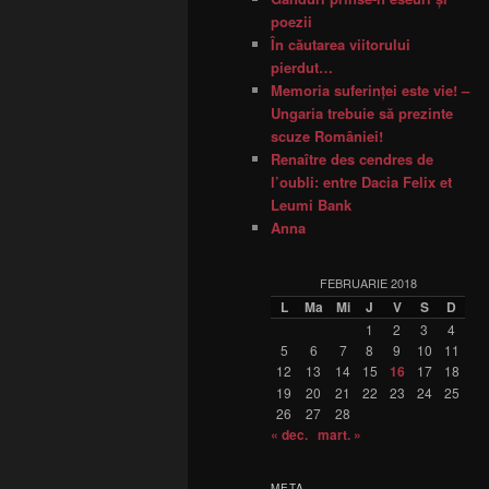
poezii
În căutarea viitorului
pierdut…
Memoria suferinţei este vie! –
Ungaria trebuie să prezinte
scuze României!
Renaître des cendres de
l’oubli: entre Dacia Felix et
Leumi Bank
Anna
FEBRUARIE 2018
L
Ma
Mi
J
V
S
D
1
2
3
4
5
6
7
8
9
10
11
12
13
14
15
16
17
18
19
20
21
22
23
24
25
26
27
28
« dec.
mart. »
META