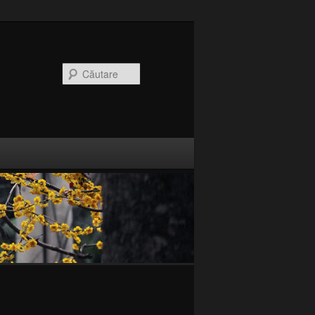
CăutareCaută