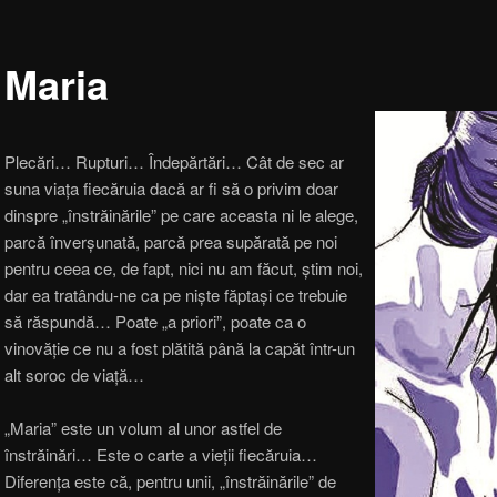
Maria
Plecări… Rupturi… Îndepărtări… Cât de sec ar
suna viața fiecăruia dacă ar fi să o privim doar
dinspre „înstrăinările” pe care aceasta ni le alege,
parcă înverșunată, parcă prea supărată pe noi
pentru ceea ce, de fapt, nici nu am făcut, știm noi,
dar ea tratându-ne ca pe niște făptași ce trebuie
să răspundă… Poate „a priori”, poate ca o
vinovăție ce nu a fost plătită până la capăt într-un
alt soroc de viață…
„Maria” este un volum al unor astfel de
înstrăinări… Este o carte a vieții fiecăruia…
Diferența este că, pentru unii, „înstrăinările” de