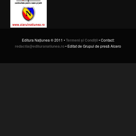
Editura Naţiunea ® 2011 •
Termeni şi Condiţii
• Contact:
redactia@edituranatiunea.ro
• Editat de Grupul de presă Alcero