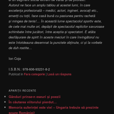
Autorul ne face un amplu tablou al acestei lumi, în care
excelența profesională – medici, actori, ingineri, avocați etc.,
emeriți cu toții, face casă bună cu pasiunea pentru rachetă
și mingea de tenis!… În această lume spectacolul sportiv este,
de cele mai multe ori, depășit de spectacolul replicilor savuroase
schimbate între jucători, între aceștia și spectatori. E atâta
desfășurare de spirit în aceste meciuri în care învingătorul nu
este întotdeauna desemnat la punctele obținute, ci și la vorbele
de duh rostite…
Ion Coja
I.S.B.N.: 978-606-93231-8-2
Publicat în
Fara categorie
|
Lasă un răspuns
APARIŢII RECENTE
Gânduri prinse-n eseuri şi poezii
În căutarea viitorului pierdut…
Memoria suferinţei este vie! – Ungaria trebuie să prezinte
scuze României!