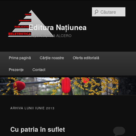
Căuta
Editura Națiunea
Grupul de presă ALCERO
Meniul principal
Prima pagină
Cărțile noastre
Oferta editorială
Sari la conținutul principal
Sari la conținutul secundar
Prezențe
Contact
ARHIVA LUNII
IUNIE 2013
Cu patria în suflet