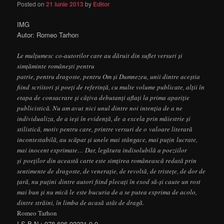
Posted on
21 iunie 2013
by
Editor
IMG
Autor: Romeo Tarhon
Le mulțumesc co-autorilor care au dăruit din suflet versuri și
simțăminte românești pentru
patrie, pentru dragoste, pentru Om și Dumnezeu, unii dintre aceștia
fiind scriitori și poeți de referință, cu multe volume publicate, alții în
etapa de consacrare și câțiva debutanți aflați la prima apariție
publicistică. Nu am avut nici unul dintre noi intenția de a ne
individualiza, de a ieși în evidență, de a excela prin măiestrie și
stilistică, motiv pentru care, printre versuri de o valoare literară
incontestabilă, au scăpat și unele mai stângace, mai puțin lucrate,
mai inocent exprimate… Dar, legătura indisolubilă a poeziilor
și poeților din această carte este simțirea românească redată prin
sentimente de dragoste, de venerație, de revoltă, de tristețe, de dor de
țară, nu puțini dintre autori fiind plecați în exod să-și caute un rost
mai bun și nu mică le este bucuria de a se putea exprima de acolo,
dintre străini, în limba de acasă atât de dragă.
Romeo Tarhon
I.S.B.N.: 978-606-93231-9-9