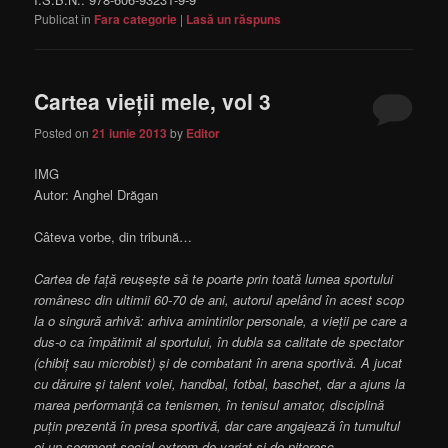
Publicat în
Fara categorie
|
Lasă un răspuns
Cartea vieții mele, vol 3
Posted on
21 iunie 2013
by
Editor
IMG
Autor: Anghel Drăgan
Câteva vorbe, din tribună…
Cartea de față reușește să te poarte prin toată lumea sportului
românesc din ultimii 60-70 de ani, autorul apelând în acest scop
la o singură arhivă: arhiva amintirilor personale, a vieții pe care a
dus-o ca împătimit al sportului, în dubla sa calitate de spectator
(chibiț sau microbist) și de combatant în arena sportivă. A jucat
cu dăruire și talent volei, handbal, fotbal, baschet, dar a ajuns la
marea performanță ca tenismen, în tenisul amator, disciplină
puțin prezentă în presa sportivă, dar care angajează în tumultul
ei un segment social extrem de variat și de pitoresc.