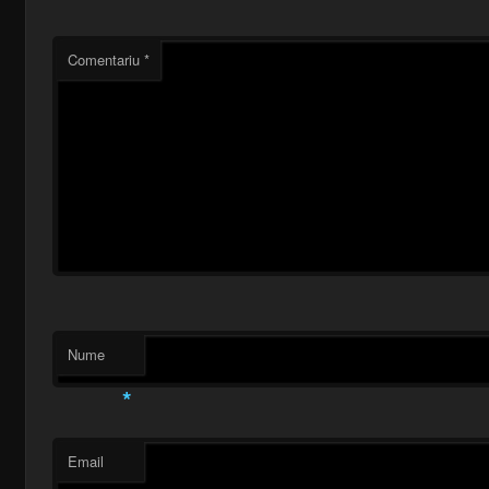
Comentariu
*
Nume
*
Email