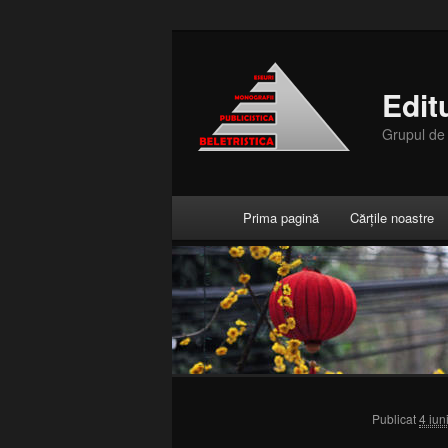
Edit
Grupul d
Meniul principal
Prima pagină
Cărțile noastre
Sari la conținutul principal
Sari la conținutul secundar
Publicat
4 iun