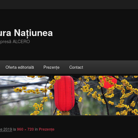
ura Națiunea
e presă ALCERO
Oferta editorială
Prezențe
Contact
ie 2019
la
960 × 720
în
Prezențe