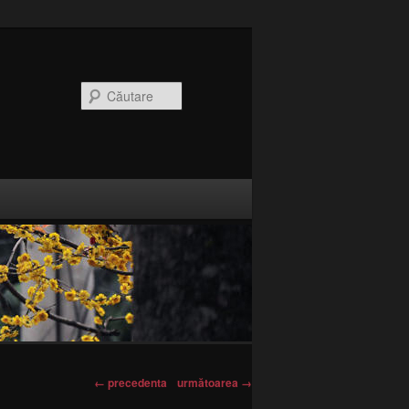
CăutareCaută
Navigare imagine
← precedenta
următoarea →