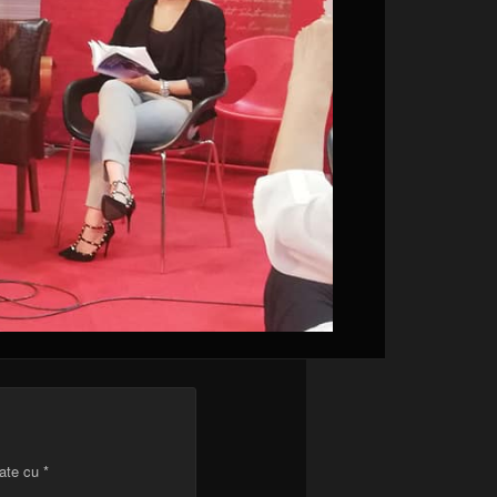
cate cu
*