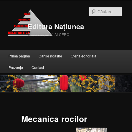
Căuta
Editura Națiunea
Grupul de presă ALCERO
Meniul principal
Prima pagină
Cărțile noastre
Oferta editorială
Sari la conținutul principal
Sari la conținutul secundar
Prezențe
Contact
Mecanica rocilor