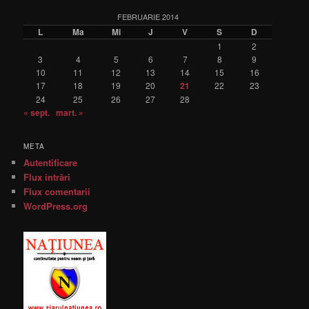
FEBRUARIE 2014
L
Ma
Mi
J
V
S
D
1
2
3
4
5
6
7
8
9
10
11
12
13
14
15
16
17
18
19
20
21
22
23
24
25
26
27
28
« sept.
mart. »
META
Autentificare
Flux intrări
Flux comentarii
WordPress.org