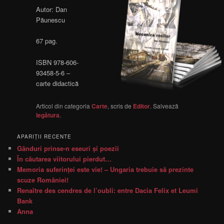
Autor: Dan
Păunescu
67 pag.
ISBN 978-606-
93458-5-6 –
carte didactică
Articol din categoria
Carte
, scris de
Editor
. Salvează
legătura
.
APARIŢII RECENTE
Gânduri prinse-n eseuri şi poezii
În căutarea viitorului pierdut…
Memoria suferinţei este vie! – Ungaria trebuie să prezinte
scuze României!
Renaître des cendres de l’oubli: entre Dacia Felix et Leumi
Bank
Anna