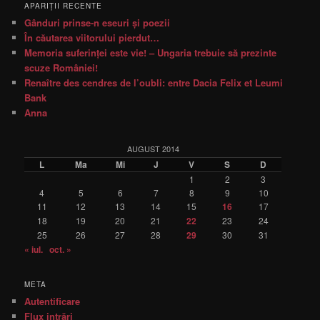
APARIŢII RECENTE
Gânduri prinse-n eseuri şi poezii
În căutarea viitorului pierdut…
Memoria suferinţei este vie! – Ungaria trebuie să prezinte
scuze României!
Renaître des cendres de l’oubli: entre Dacia Felix et Leumi
Bank
Anna
AUGUST 2014
L
Ma
Mi
J
V
S
D
1
2
3
4
5
6
7
8
9
10
11
12
13
14
15
16
17
18
19
20
21
22
23
24
25
26
27
28
29
30
31
« iul.
oct. »
META
Autentificare
Flux intrări