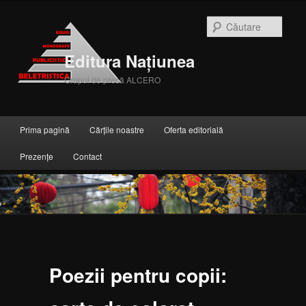
Căuta
Editura Națiunea
Grupul de presă ALCERO
Meniul principal
Prima pagină
Cărțile noastre
Oferta editorială
Sari la conținutul principal
Sari la conținutul secundar
Prezențe
Contact
Poezii pentru copii: