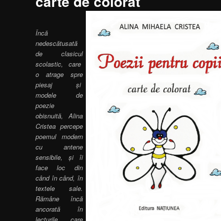
carte de colorat
Încă
nedescătusată
de clasicul
scolastic, care
o atrage spre
piesaj și
modele de
poezie
obisnuită, Alina
Cristea percepe
poemul modern
cu antene
sensibile, și îi
face loc din
când în când, în
textele sale.
Rămâne încă
ancorată în
lecturile care