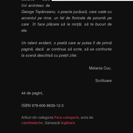
îmi amintesc de
George Topârceanu; o poezie jucăusă, care cade cu
accentul pe rime, un fel de floricele de porumb pe
care îti face plăcere să le ronțăi, să te bucuri de
ele.
Un talent evident, o poetă care ar putea fi de primă
pagină, dacă ar continua să scrie, să se confrunte
la scenă deschisă cu poeții zilei.
Melania Cuc,
Scriitoare
44 de pagini,
ISBN 978-606-8639-12-3
Articol din categoria
Fara categorie
, scris de
camihalache
. Salvează
legătura
.