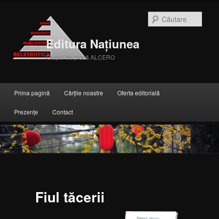
Căuta
Editura Națiunea
Grupul de presă ALCERO
Meniul principal
Prima pagină
Cărțile noastre
Oferta editorială
Sari la conținutul principal
Sari la conținutul secundar
Prezențe
Contact
Fiul tăcerii