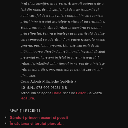
însă și un manifest al revoltei. Al nevoii autoarei de a
ieși din rând, de a fi „altfel” și de a ne transmite și
nouă curajul de a rupe zalele lanțului în care suntem
prinși între trecutul-nostalgie și viitorul-incertitudine.
Totul pentru a învăța să trăim cu adevărat prezentul
prin clipa lui. Pentru a înțelege acea particulă de timp
care contează cu adevărat. I-am putea spune, la modul
general, particula-prezent. Dar este mai mult decât
atât, autoarea disecând parcă atomii timpului, făcând
prezentul mai prezent în felul în care ar trebui să-l
trăim, destrămând chiar timpul în nevoia de a înțelege
trăirea din trăire, prezentul din prezent și „acum-ul”
din acum.
Cezar Adonis Mihalache (publicist)
I.S.B.N.: 978-606-93231-6-8
Articol din categoria
Carte
, scris de
Editor
. Salvează
legătura
.
APARIŢII RECENTE
Gânduri prinse-n eseuri şi poezii
În căutarea viitorului pierdut…