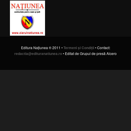
Editura Naţiunea ® 2011 •
Termeni şi Condiţii
• Contact:
redactia@edituranatiunea.ro
• Editat de Grupul de presă Alcero