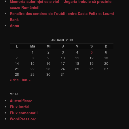
Memoria suferinţei este vie! – Ungaria trebuie să prezinte
scuze României!
Renaître des cendres de l’oubli: entre Dacia Felix et Leumi
Bank
Anna
IANUARIE 2013
L
Ma
Mi
J
V
S
D
1
2
3
4
5
6
7
8
9
10
11
12
13
14
15
16
17
18
19
20
21
22
23
24
25
26
27
28
29
30
31
« dec.
iun. »
META
Autentificare
Flux intrări
Flux comentarii
WordPress.org