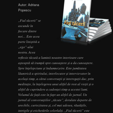
Autor: Adriana
Popescu
„Fiul tăcerii” se
ascunde în
fiecare dintre
noi… Este acea
parte liniștită a
„ego”-ului
nostru. Acea
reflexie tăcută a luminii noastre interioare care
așteaptă să irumpă spre cunoaștere și a da cunoaștere.
Spre înțelepciune și îndumnezeire. Este jumătatea
lăuntrică a spiritului, interlocutor și intervievator în
același timp, a cărui conversații și interogații duc, prin
meditație, la înțelegerea unui altfel de rost al vieții și o
altfel de cuprindere a cadenței-timp a acestei lumi.
Volumul de față este în fapt un altfel de jurnal. Un
jurnal al conversațiilor „tăcute”, derulate departe de
urechile, curiozitatea și, cel mai adesea, răutățile,
intrigile și etichetările celorlalți. „Fiul tăcerii” este