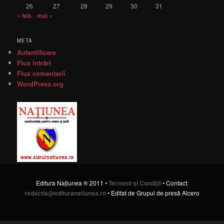
26
27
28
29
30
31
« feb.
mai »
META
Autentificare
Flux intrări
Flux comentarii
WordPress.org
Editura Naţiunea ® 2011 •
Termeni şi Condiţii
• Contact:
redactia@edituranatiunea.ro
• Editat de Grupul de presă Alcero