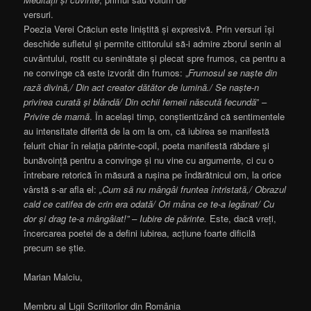
versuri.
Poezia Verei Crăciun este liniștită și expresivă. Prin versuri își
deschide sufletul și permite cititorului să-i admire zborul senin al
cuvântului, rostit cu seninătate și plecat spre frumos, ca pentru a
ne convinge că este izvorât din frumos: „
Frumosul se naște din
rază divină,/ Din act creator dătător de lumină./ Se naște-n
privirea curată și blândă/ Din ochii femeii născută fecundă
” –
Privire de mamă
. În același timp, conștientizând că sentimentele
au intensitate diferită de la om la om, că iubirea se manifestă
felurit chiar în relația părinte-copil, poeta manifestă răbdare și
bunăvoință pentru a convinge și nu vine cu argumente, ci cu o
întrebare retorică în măsură a rușina pe îndărătnicul om, la orice
vârstă s-ar afla el:
„Cum să nu mângâi fruntea întristată,/ Obrazul
cald ce catifea de crin era odată/ Ori mâna ce te-a legănat/ Cu
dor și drag te-a mângâiat!” – Iubire de părinte.
Este, dacă vreți,
încercarea poetei de a defini iubirea, acțiune foarte dificilă
precum se știe.
Marian Malciu,
Membru al Ligii Scriitorilor din România