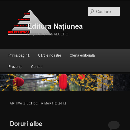
Căuta
Editura Națiunea
Grupul de presă ALCERO
Meniul principal
Prima pagină
Cărțile noastre
Oferta editorială
Sari la conținutul principal
Sari la conținutul secundar
Prezențe
Contact
ARHIVA ZILEI DE
10 MARTIE 2012
Doruri albe