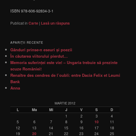
ISBN 978-606-92834-3-1
Publicat în
Carte
|
Lasă un răspuns
APARIŢII RECENTE
Gânduri prinse-n eseuri şi poezii
În căutarea viitorului pierdut…
Memoria suferinţei este vie! – Ungaria trebuie să prezinte
scuze României!
Renaître des cendres de l’oubli: entre Dacia Felix et Leumi
Bank
Anna
MARTIE 2012
L
Ma
Mi
J
V
S
D
1
2
3
4
5
6
7
8
9
10
11
12
13
14
15
16
17
18
19
20
21
22
23
24
25