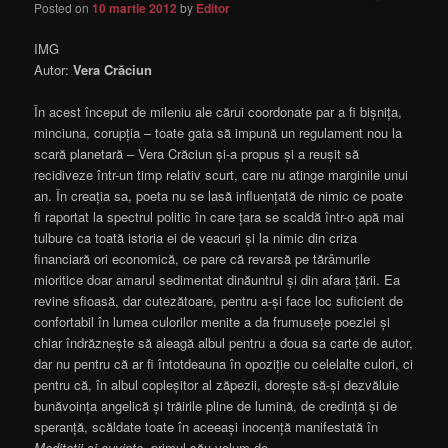
Posted on
10 martie 2012
by
Editor
IMG
Autor:
Vera Crăciun
În acest început de mileniu ale cărui coordonate par a fi bișnița,
minciuna, corupția – toate gata să impună un regulament nou la
scară planetară – Vera Crăciun și-a propus și a reușit să
recidiveze într-un timp relativ scurt, care nu atinge marginile unui
an. În creația sa, poeta nu se lasă influențată de nimic ce poate
fi raportat la spectrul politic în care țara se scaldă într-o apă mai
tulbure ca toată istoria ei de veacuri și la nimic din criza
financiară ori economică, ce pare că revarsă pe tărâmurile
mioritice doar amarul sedimentat dinăuntrul și din afara țării. Ea
revine sfioasă, dar cutezătoare, pentru a-și face loc suficient de
confortabil în lumea culorilor menite a da frumusețe poeziei și
chiar îndrăznește să aleagă albul pentru a doua sa carte de autor,
dar nu pentru că ar fi întotdeauna în opoziție cu celelalte culori, ci
pentru că, în albul copleșitor al zăpezii, dorește să-și dezvăluie
bunăvoința angelică și trăirile pline de lumină, de credință și de
speranță, scăldate toate în aceeași inocență manifestată în
Meditații și cuvinte
, primul său volum de