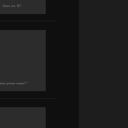
“Anna (ed. II)”
mne printre semne*”