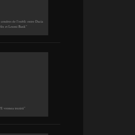
 cendres de l’oubli: entre Dacia
elix et Leumi Bank”
“E vremea trezirii”