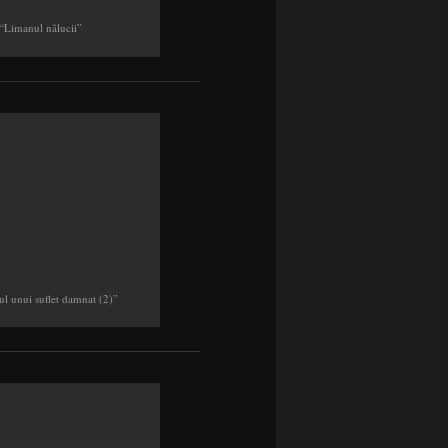
“Limanul nălucii”
ul unui suflet damnat (2)”