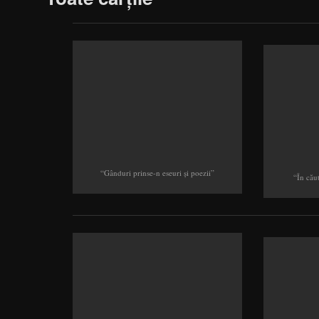
“Gânduri prinse-n eseuri şi poezii”
“În cău