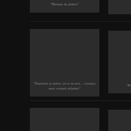
“Murmur de pădure”
“Pandemie şi război: cei ce au ucis… (cronica
“Se
unor vremuri strâmbe)”