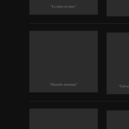
“La taifas cu mine”
“Glasurile suferinţei”
“Calvar