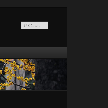
CăutareCaută