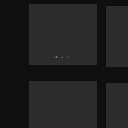
“Maor Gruber”