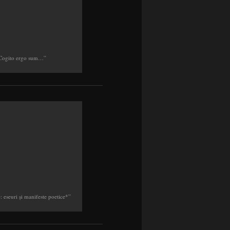
Cogito ergo sum…”
 eseuri şi manifeste poetice*”