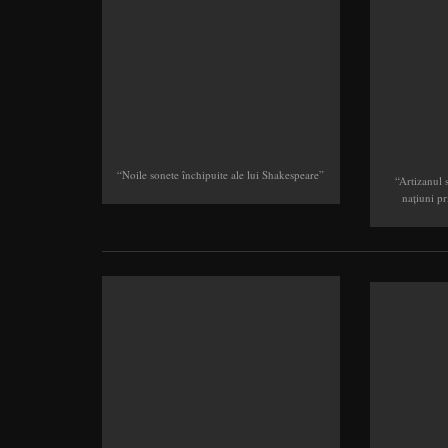
“Noile sonete închipuite ale lui Shakespeare”
“Artizanul 
naţiuni pri