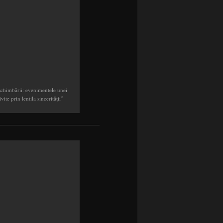
schimbării: evenimentele unei
vite prin lentila sincerităţii”