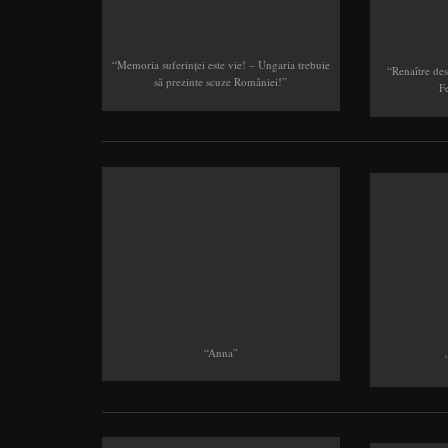
“Memoria suferinţei este vie! – Ungaria trebuie
“Renaître des
să prezinte scuze României!”
F
“Anna”