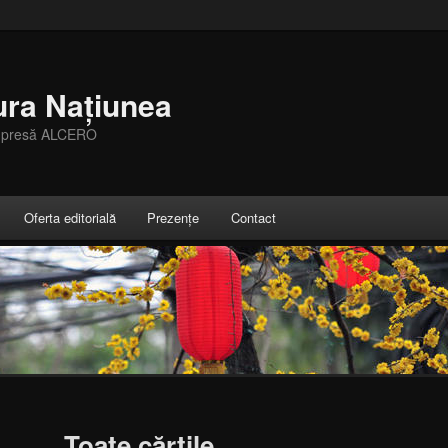
ura Națiunea
e presă ALCERO
Oferta editorială
Prezențe
Contact
Toate cărțile