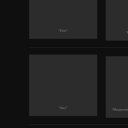
“Fiori”
“
“Sara”
“Metapoezie: