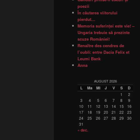
poezii
În căutarea viitorului
pierdut…
Memoria suferinţei este vie! –
Ungaria trebuie să prezinte
scuze României!
Renaître des cendres de
l’oubli: entre Dacia Felix et
Leumi Bank
Anna
AUGUST 2026
L
Ma
Mi
J
V
S
D
1
2
3
4
5
6
7
8
9
10
11
12
13
14
15
16
17
18
19
20
21
22
23
24
25
26
27
28
29
30
31
« dec.